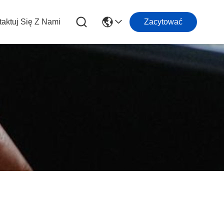
aktuj Się Z Nami
Zacytować