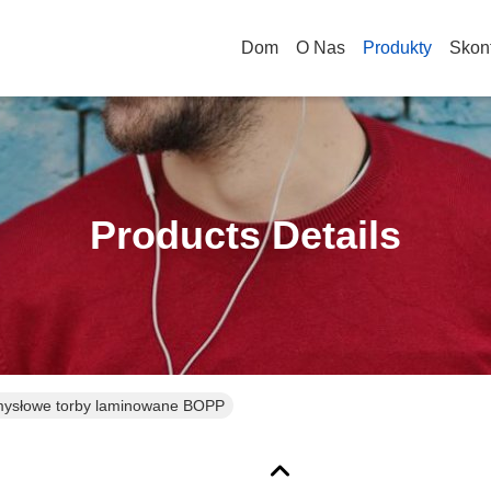
Dom
O Nas
Produkty
Skont
Products Details
ysłowe torby laminowane BOPP