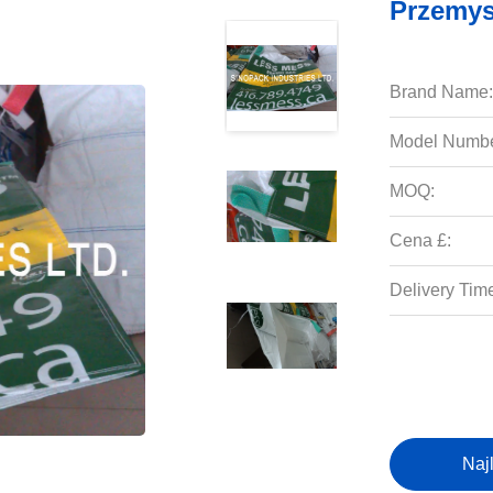
Przemy
Brand Name:
Model Numbe
MOQ:
Cena £:
Delivery Tim
Naj