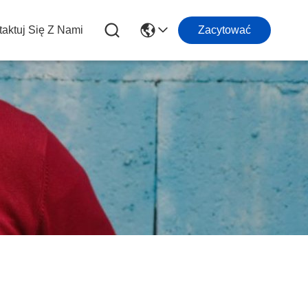
aktuj Się Z Nami
Zacytować