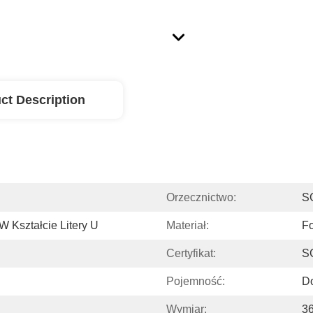
ct Description
Orzecznictwo:
S
Kształcie Litery U
Materiał:
F
Certyfikat:
S
Pojemność:
D
Wymiar:
36