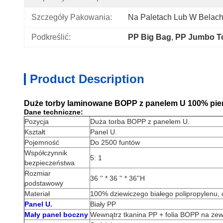
Szczegóły Pakowania:
Na Paletach Lub W Belac
Podkreślić:
PP Big Bag
, 
PP Jumbo T
Product Description
Duże torby laminowane BOPP z panelem U 100% pier
Dane techniczne:
Pozycja
Duża torba BOPP z panelem U.
Kształt
Panel U.
Pojemność
Do 2500 funtów
Współczynnik
5: 1
bezpieczeństwa
Rozmiar
36 '' * 36 '' * 36''H
podstawowy
Materiał
100% dziewiczego białego polipropylenu
Panel U.
Biały PP
Mały panel boczny
Wewnątrz tkanina PP + folia BOPP na zew