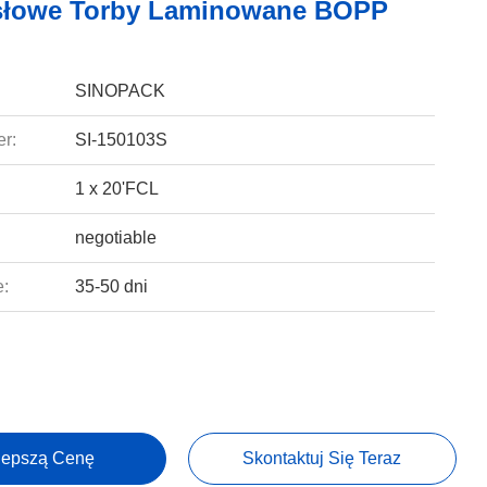
słowe Torby Laminowane BOPP
SINOPACK
r:
SI-150103S
1 x 20'FCL
negotiable
e:
35-50 dni
lepszą Cenę
Skontaktuj Się Teraz