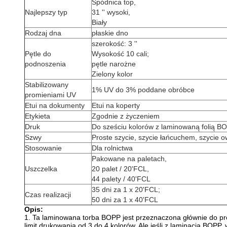
Spódnica top,
Najlepszy typ
31 '' wysoki,
Biały
Rodzaj dna
płaskie dno
szerokość: 3 ''
Pętle do
Wysokość 10 cali;
podnoszenia
pętle narożne
Zielony kolor
Stabilizowany
1% UV do 3% poddane obróbce
promieniami UV
Etui na dokumenty
Etui na koperty
Etykieta
Zgodnie z życzeniem
Druk
Do sześciu kolorów z laminowaną folią B
Szwy
Proste szycie, szycie łańcuchem, szycie 
Stosowanie
Dla rolnictwa
Pakowane na paletach,
Uszczelka
20 palet / 20'FCL,
44 palety / 40'FCL
35 dni za 1 x 20'FCL;
Czas realizacji
50 dni za 1 x 40'FCL
Opis:
1. Ta laminowana torba BOPP jest przeznaczona głównie do pr
limit drukowania od 3 do 4 kolorów. Ale jeśli z laminacją BOPP,