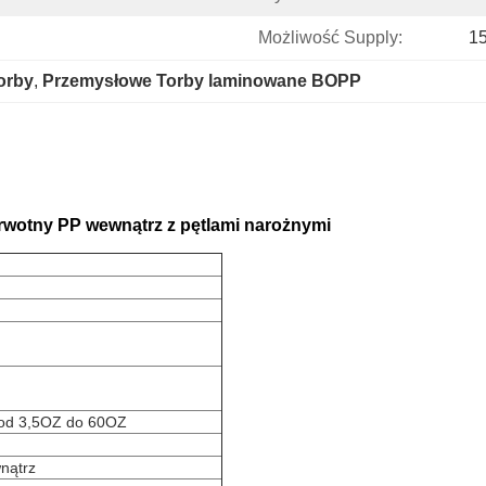
h
Możliwość Supply:
15
orby
, 
Przemysłowe Torby laminowane BOPP
wotny PP wewnątrz z pętlami narożnymi
, od 3,5OZ do 60OZ
nątrz