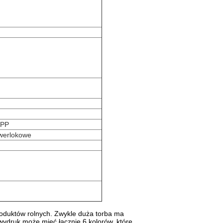
OPP
owerlokowe
oduktów rolnych. Zwykle duża torba ma
 wydruk może mieć łącznie 6 kolorów, które