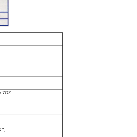
do 7OZ
'',