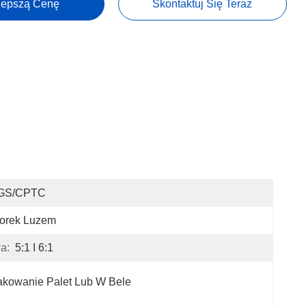
lepszą Cenę
Skontaktuj Się Teraz
GS/CPTC
orek Luzem
a:
5:1 I 6:1
kowanie Palet Lub W Bele