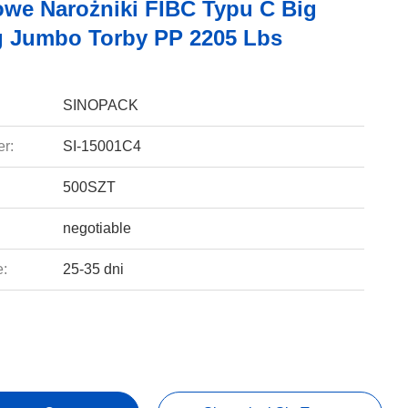
owe Narożniki FIBC Typu C Big
g Jumbo Torby PP 2205 Lbs
SINOPACK
r:
SI-15001C4
500SZT
negotiable
e:
25-35 dni