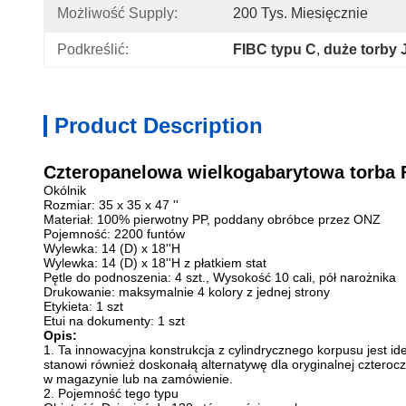
Możliwość Supply:
200 Tys. Miesięcznie
Podkreślić:
FIBC typu C
, 
duże torby
Product Description
Czteropanelowa wielkogabarytowa torba 
Okólnik
Rozmiar: 35 x 35 x 47 ''
Materiał: 100% pierwotny PP, poddany obróbce przez ONZ
Pojemność: 2200 funtów
Wylewka: 14 (D) x 18''H
Wylewka: 14 (D) x 18''H z płatkiem stat
Pętle do podnoszenia: 4 szt., Wysokość 10 cali, pół narożnika
Drukowanie: maksymalnie 4 kolory z jednej strony
Etykieta: 1 szt
Etui na dokumenty: 1 szt
Opis:
1. Ta innowacyjna konstrukcja z cylindrycznego korpusu jest ide
stanowi również doskonałą alternatywę dla oryginalnej czterocz
w magazynie lub na zamówienie.
2. Pojemność tego typu