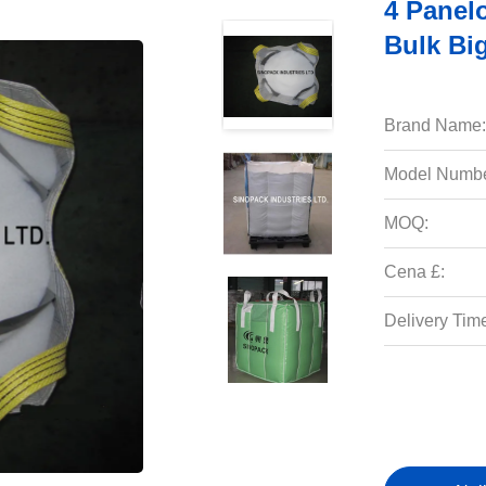
4 Panel
Bulk Bi
Brand Name:
Model Numbe
MOQ:
Cena £:
Delivery Tim