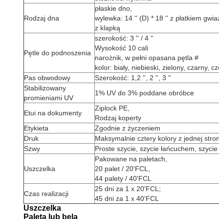
płaskie dno,
Rodzaj dna
wylewka: 14 '' (D) * 18 '' z płatkiem gwi
z klapką
szerokość: 3 '' / 4 ''
Wysokość 10 cali
Pętle do podnoszenia
narożnik, w pełni opasana pętla #
kolor: biały, niebieski, zielony, czarny, 
Pas obwodowy
Szerokość: 1,2 '', 2 '', 3 ''
Stabilizowany
1% UV do 3% poddane obróbce
promieniami UV
Ziplock PE,
Etui na dokumenty
Rodzaj koperty
Etykieta
Zgodnie z życzeniem
Druk
Maksymalnie cztery kolory z jednej stro
Szwy
Proste szycie, szycie łańcuchem, szyci
Pakowane na paletach,
Uszczelka
20 palet / 20'FCL,
44 palety / 40'FCL
25 dni za 1 x 20'FCL;
Czas realizacji
45 dni za 1 x 40'FCL
Uszczelka
Paleta lub bela