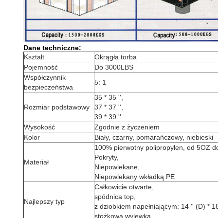
Dane techniczne:
Kształt
Okrągła torba
Pojemność
Do 3000LBS
Współczynnik
5: 1
bezpieczeństwa
35 * 35 '',
Rozmiar podstawowy
37 * 37 '',
39 * 39 ''
Wysokość
Zgodnie z życzeniem
Kolor
Biały, czarny, pomarańczowy, niebieski
100% pierwotny polipropylen, od 5OZ 
Pokryty,
Materiał
Niepowlekane,
Niepowlekany wkładką PE
Całkowicie otwarte,
spódnica top,
Najlepszy typ
z dziobkiem napełniającym: 14 '' (D) * 18 
stożkowa wylewka