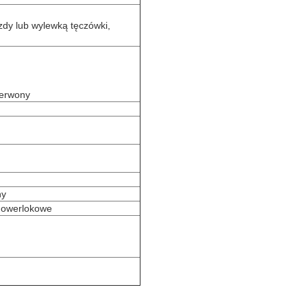
azdy lub wylewką tęczówki,
czerwony
ny
e owerlokowe