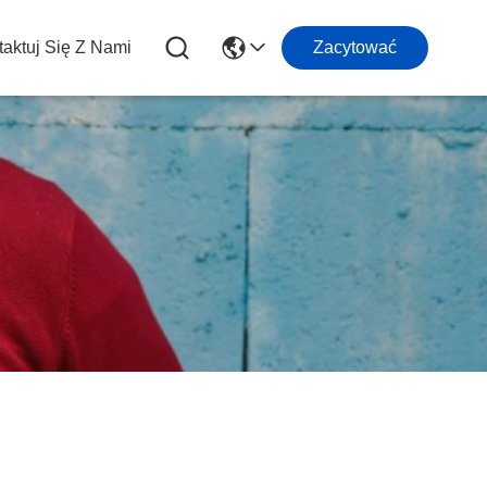
aktuj Się Z Nami
Zacytować