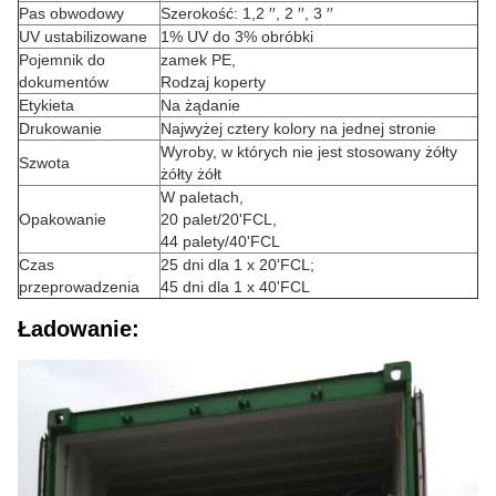
Pas obwodowy
Szerokość: 1,2 ′′, 2 ′′, 3 ′′
UV ustabilizowane
1% UV do 3% obróbki
Pojemnik do
zamek PE,
dokumentów
Rodzaj koperty
Etykieta
Na żądanie
Drukowanie
Najwyżej cztery kolory na jednej stronie
Wyroby, w których nie jest stosowany żółty
Szwota
żółty żółt
W paletach,
Opakowanie
20 palet/20'FCL,
44 palety/40'FCL
Czas
25 dni dla 1 x 20'FCL;
przeprowadzenia
45 dni dla 1 x 40'FCL
Ładowanie: