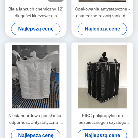
Biała łańcuch chemiczny 12'
Opakowania antystatyczne -
długości kluczowe dla
ostateczne rozwiązanie dla
zastosowań przemysłowych
potrzeb wodoodpornych
Najlepszą cenę
Najlepszą cenę
Niestandardowa podkładka i
FIBC polipropylen do
odporność antystatyczna w
bezpiecznego i czystego
worku zewnętrznym
transportu
Najlepszą cenę
Najlepszą cenę