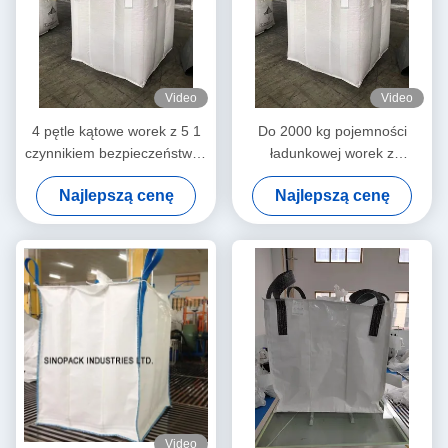
Video
Video
4 pętle kątowe worek z 5 1
Do 2000 kg pojemności
czynnikiem bezpieczeństwa i
ładunkowej worek z
materiałem podlegającym
napędem z konstrukcją
Najlepszą cenę
Najlepszą cenę
recyklingowi
odporną na wilgoć i kurz
Video