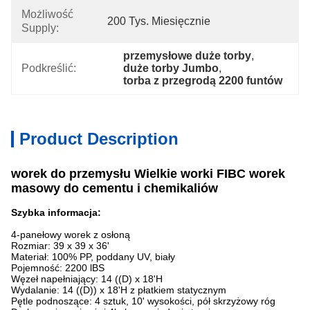
Możliwość
200 Tys. Miesięcznie
Supply:
przemysłowe duże torby
, 
Podkreślić:
duże torby Jumbo
, 
torba z przegrodą 2200 funtów
Product Description
worek do przemysłu Wielkie worki FIBC worek
masowy do cementu i chemikaliów
Szybka informacja:
4-panełowy worek z osłoną
Rozmiar: 39 x 39 x 36'
Materiał: 100% PP, poddany UV, biały
Pojemność: 2200 lBS
Węzeł napełniający: 14 ((D) x 18'H
Wydalanie: 14 ((D)) x 18'H z płatkiem statycznym
Pętle podnoszące: 4 sztuk, 10' wysokości, pół skrzyżowy róg