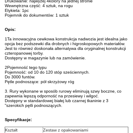
Drukowanie: najwyżej 4kolory na jednej stronie
Wewnętrzna część: 4 sztuk, na rogu
Etykieta: 1pc
Pojemnik do dokumentów: 1 sztuk
Opis:
1Ta innowacyjna cewkowa konstrukcja nadwozia jest idealna jako
opcja bez podszewki dla drobnych i higroskopowych materiałów.
Jest to również doskonała alternatywa dla oryginalnej konstrukcji
czteropanowej torby.
Dostępny w magazynie lub na zamówienie.
2Pojemność tego typu
Pojemność: od 10 do 120 stóp sześciennych.
Do 3000 funtów.
Pętle podnoszące: pół skrzyżowy róg
3. Rury wykonane w sposób rurowy eliminują szwy boczne, co
zapewnia lepszą odporność na przesiewy i wilgoć.
Dostępny w standardowej białej lub czarnej tkaninie z 3
"szerokich pętli podnoszących.
Specyfikacje:
Kształt
Zestaw z opakowaniami