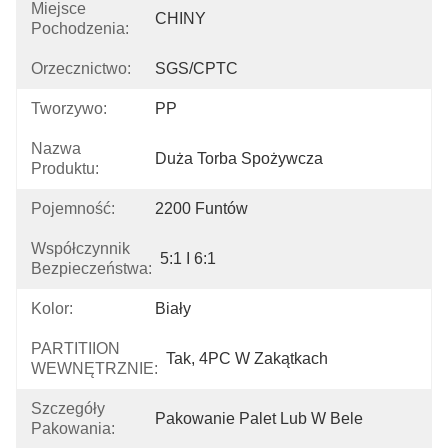
Miejsce
CHINY
Pochodzenia:
Orzecznictwo:
SGS/CPTC
Tworzywo:
PP
Nazwa
Duża Torba Spożywcza
Produktu:
Pojemność:
2200 Funtów
Współczynnik
5:1 I 6:1
Bezpieczeństwa:
Kolor:
Biały
PARTITIION
Tak, 4PC W Zakątkach
WEWNĘTRZNIE:
Szczegóły
Pakowanie Palet Lub W Bele
Pakowania: