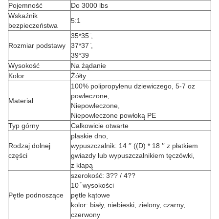
Pojemność
Do 3000 lbs
Wskaźnik
5:1
bezpieczeństwa
35*35 ̇,
Rozmiar podstawy
37*37 ̇,
39*39
Wysokość
Na żądanie
Kolor
Żółty
100% polipropylenu dziewiczego, 5-7 oz
powleczone,
Materiał
Niepowleczone,
Niepowleczone powłoką PE
Typ górny
Całkowicie otwarte
płaskie dno,
Rodzaj dolnej
wypuszczalnik: 14 ′′ ((D) * 18 ′′ z płatkiem
części
gwiazdy lub wypuszczalnikiem tęczówki,
z klapą
szerokość: 3?? / 4??
10 ̊ wysokości
Pętle podnoszące
pętle kątowe
kolor: biały, niebieski, zielony, czarny,
czerwony