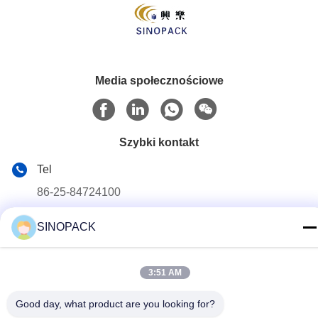
Media społecznościowe
Szybki kontakt
Tel
86-25-84724100
E-mail
SINOPACK
yiyu@fibc.net.cn
Adres
3:51 AM
RM.1607 Zhenghong Mansion, nr 38 Hongwu RD, Nanjing
210001, Chiny
Good day, what product are you looking for?