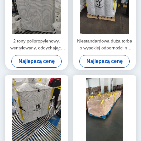
2 tony polipropylenowy,
Niestandardowa duża torba
wentylowany, oddychający
o wysokiej odporności na
worek z doskonałą
zimno i wodę
Najlepszą cenę
Najlepszą cenę
odpornością chemiczną i
przewodzącą tkaniną