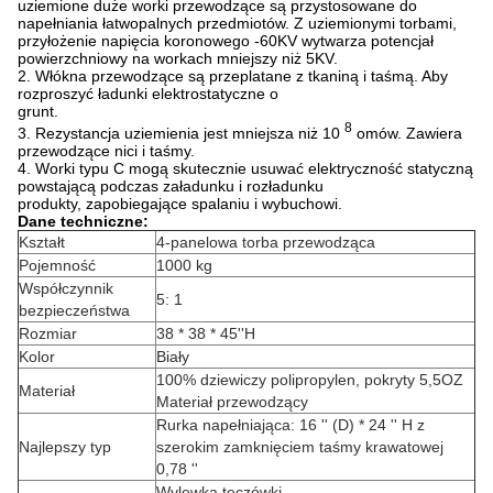
uziemione duże worki przewodzące są przystosowane do
napełniania łatwopalnych przedmiotów. Z uziemionymi torbami,
przyłożenie napięcia koronowego -60KV wytwarza potencjał
powierzchniowy na workach mniejszy niż 5KV.
2. Włókna przewodzące są przeplatane z tkaniną i taśmą. Aby
rozproszyć ładunki elektrostatyczne o
grunt.
8
3. Rezystancja uziemienia jest mniejsza niż 10
omów. Zawiera
przewodzące nici i taśmy.
4. Worki typu C mogą skutecznie usuwać elektryczność statyczną
powstającą podczas załadunku i rozładunku
produkty, zapobiegające spalaniu i wybuchowi.
Dane techniczne:
Kształt
4-panelowa torba przewodząca
Pojemność
1000 kg
Współczynnik
5: 1
bezpieczeństwa
Rozmiar
38 * 38 * 45''H
Kolor
Biały
100% dziewiczy polipropylen, pokryty 5,5OZ
Materiał
Materiał przewodzący
Rurka napełniająca: 16 '' (D) * 24 '' H z
Najlepszy typ
szerokim zamknięciem taśmy krawatowej
0,78 ''
Wylewka tęczówki,