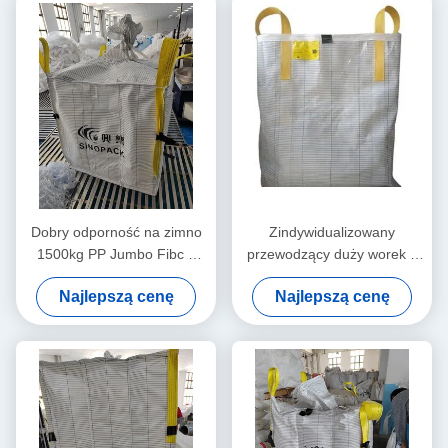
Dobry odporność na zimno
Zindywidualizowany
1500kg PP Jumbo Fibc 4
przewodzący duży worek z
Loops Un certyfikowane
doskonałą odpornością na
Najlepszą cenę
Najlepszą cenę
torby masowe do transportu
promieniowanie UV i
ciężkich towarów masowych
odpornością na korozję