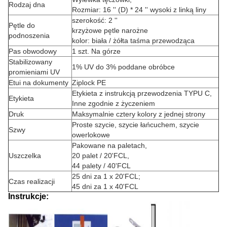
Rodzaj dna
Rozmiar: 16 '' (D) * 24 '' wysoki z linką liny
szerokość: 2 ''
Pętle do
krzyżowe pętle narożne
podnoszenia
kolor: biała / żółta taśma przewodząca
Pas obwodowy
1 szt. Na górze
Stabilizowany
1% UV do 3% poddane obróbce
promieniami UV
Etui na dokumenty
Ziplock PE
Etykieta z instrukcją przewodzenia TYPU C,
Etykieta
Inne zgodnie z życzeniem
Druk
Maksymalnie cztery kolory z jednej strony
Proste szycie, szycie łańcuchem, szycie
Szwy
owerlokowe
Pakowane na paletach,
Uszczelka
20 palet / 20'FCL,
44 palety / 40'FCL
25 dni za 1 x 20'FCL;
Czas realizacji
45 dni za 1 x 40'FCL
Instrukcje: