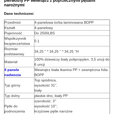
pierwotny PP wewnątrz z poprzecznymi pętlami
narożnymi
Dane techniczne:
Przedmiot
4-panelowa torba laminowana BOPP
Kształt
4-panelowy
Pojemność
Do 2500LBS
Współczynnik
5:1
bezpieczeństwa
Rozmiar
34,25 '' * 34,25 '' * 34,25 ''H
podstawowy
100% dziewiczy biały polipropylen, 3,5 uncji do
Materiał
6 uncji
4 panele
Wewnątrz biała tkanina PP + zewnętrzna folia
nadwozia
BOPP
Top spódnica,
Typ górny
wysokość 31'',
biały
Typ dolny
płaskie dno, biały PP
szerokość: 3''
Pętle do
wysokość 10'';
podnoszenia
krzyżowe pętle narożne