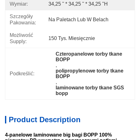
Wymiar:
34,25 '' * 34,25 '' * 34,25 ''H
Szczegóły
Na Paletach Lub W Belach
Pakowania:
Możliwość
150 Tys. Miesięcznie
Supply:
Czteropanelowe torby tkane 
BOPP
, 
polipropylenowe torby tkane 
Podkreślić:
BOPP
, 
laminowane torby tkane SGS 
bopp
Product Description
4-panelowe laminowane big bagi BOPP 100%