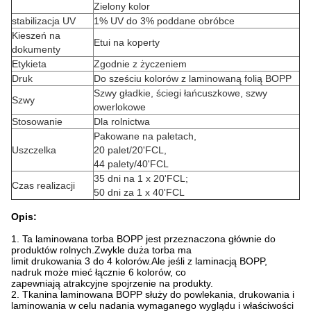
Zielony kolor
stabilizacja UV
1% UV do 3% poddane obróbce
Kieszeń na
Etui na koperty
dokumenty
Etykieta
Zgodnie z życzeniem
Druk
Do sześciu kolorów z laminowaną folią BOPP
Szwy gładkie, ściegi łańcuszkowe, szwy
Szwy
owerlokowe
Stosowanie
Dla rolnictwa
Pakowane na paletach,
Uszczelka
20 palet/20'FCL,
44 palety/40'FCL
35 dni na 1 x 20'FCL;
Czas realizacji
50 dni za 1 x 40'FCL
Opis:
1. Ta laminowana torba BOPP jest przeznaczona głównie do
produktów rolnych.Zwykle duża torba ma
limit drukowania 3 do 4 kolorów.Ale jeśli z laminacją BOPP,
nadruk może mieć łącznie 6 kolorów, co
zapewniają atrakcyjne spojrzenie na produkty.
2. Tkanina laminowana BOPP służy do powlekania, drukowania i
laminowania w celu nadania wymaganego wyglądu i właściwości