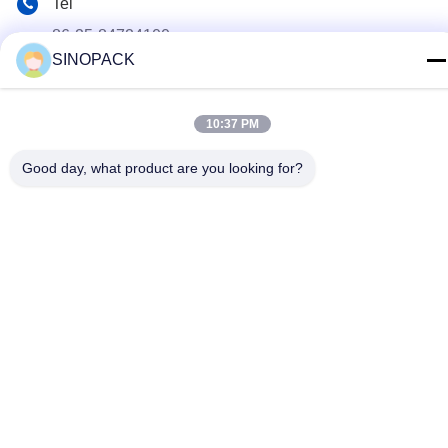
Tel
86-25-84724100
SINOPACK
E-mail
yiyu@fibc.net.cn
10:37 PM
Adres
Good day, what product are you looking for?
RM.1607 Zhenghong Mansion, nr 38 Hongwu RD, Nanjing
210001, Chiny
Polityka prywatności
|
Sitemap
Chiny dobre. Jakość Big Bag FIBC Sprzedawca. 2015-2026
SINOPACK INDUSTRIES LTD Wszystkie. Prawa zastrzeżone.