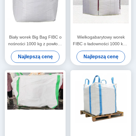
Biały worek Big Bag FIBC o
Wielkogabarytowy worek
nośności 1000 kg z powłoką
FIBC o ładowności 1000 kg z
antystatyczną i uchwytami
powłoką antystatyczną i 4
Najlepszą cenę
Najlepszą cenę
krzyżowymi do transportu
pętlami narożnymi do
ciężkiego
bezpiecznego transportu