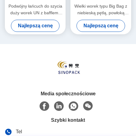
Podwójny łańcuch do szycia
Wielki worek typu Big Bag z
duży worek UN z bafflem i
niebieską pętlą, powłoką
pojemnością 1000 kg do
antystatyczną i ładownością
Najlepszą cenę
Najlepszą cenę
transportu masowego
1000 kg do bezpiecznego
przemysłowego
transportu
Media społecznościowe
Szybki kontakt
Tel