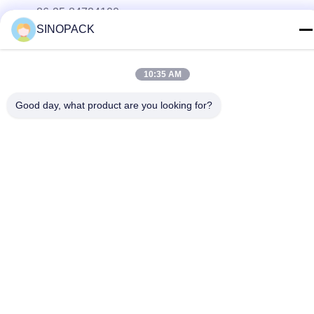
86-25-84724100
SINOPACK
E-mail
yiyu@fibc.net.cn
10:35 AM
Adres
Good day, what product are you looking for?
RM.1607 Zhenghong Mansion, nr 38 Hongwu RD, Nanjing
210001, Chiny
Polityka prywatności
|
Sitemap
Chiny dobre. Jakość Big Bag FIBC Sprzedawca. 2015-2026
SINOPACK INDUSTRIES LTD Wszystkie. Prawa zastrzeżone.