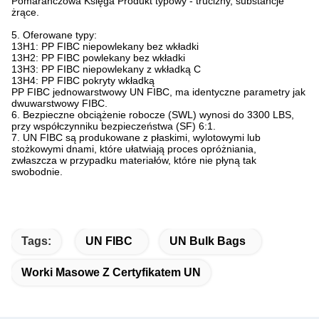
Pomarańczowa Księga Produkt typowy - trucizny, substancje
żrące.
5. Oferowane typy:
13H1: PP FIBC niepowlekany bez wkładki
13H2: PP FIBC powlekany bez wkładki
13H3: PP FIBC niepowlekany z wkładką C
13H4: PP FIBC pokryty wkładką
PP FIBC jednowarstwowy UN FIBC, ma identyczne parametry jak
dwuwarstwowy FIBC.
6. Bezpieczne obciążenie robocze (SWL) wynosi do 3300 LBS,
przy współczynniku bezpieczeństwa (SF) 6:1.
7. UN FIBC są produkowane z płaskimi, wylotowymi lub
stożkowymi dnami, które ułatwiają proces opróżniania,
zwłaszcza w przypadku materiałów, które nie płyną tak
swobodnie.
Tags:
UN FIBC
UN Bulk Bags
Worki Masowe Z Certyfikatem UN