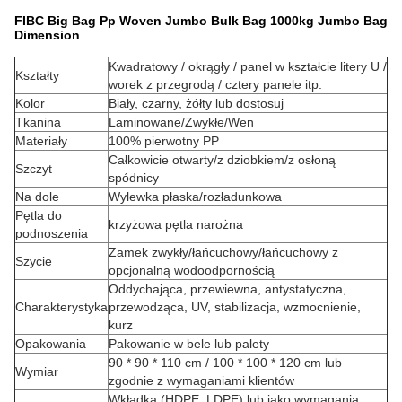
FIBC Big Bag Pp Woven Jumbo Bulk Bag 1000kg Jumbo Bag
Dimension
Kwadratowy / okrągły / panel w kształcie litery U /
Kształty
worek z przegrodą / cztery panele itp.
Kolor
Biały, czarny, żółty lub dostosuj
Tkanina
Laminowane/Zwykłe/Wen
Materiały
100% pierwotny PP
Całkowicie otwarty/z dziobkiem/z osłoną
Szczyt
spódnicy
Na dole
Wylewka płaska/rozładunkowa
Pętla do
krzyżowa pętla narożna
podnoszenia
Zamek zwykły/łańcuchowy/łańcuchowy z
Szycie
opcjonalną wodoodpornością
Oddychająca, przewiewna, antystatyczna,
Charakterystyka
przewodząca, UV, stabilizacja, wzmocnienie,
kurz
Opakowania
Pakowanie w bele lub palety
90 * 90 * 110 cm / 100 * 100 * 120 cm lub
Wymiar
zgodnie z wymaganiami klientów
Wkładka (HDPE, LDPE) lub jako wymagania