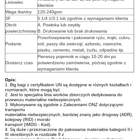
Liniowiec
klientów
Waga tkaniny
120-240gsm
SF
5:1/4:1/3:1 lub zgodnie z wymaganiami klienta
Obrót
A. Powłoka lub zwykły
powierzchniowy
B. Drukowanie lub brak drukowania
Przechowywanie i pakowanie ryżu, mąki, cukru,
Podanie
soli, paszy dla zwierząt, azbestu, nawozów,
piasku, cementu, metali, żużlu, odpadów itp.
Pierwszy pojemnik w ciągu 10-20 dni po
Dostarcz czas
potwierdzeniu zamówienia, później zgodnie z
wymaganiami klienta
Opis:
1. Big bagi z certyfikatem UN są dostępne w różnych kształtach i
rozmiarach, które mogą być.
2. Jest to specjalna linia worków zbiorczych dedykowana do
przewozu materiałów niebezpiecznych.
3. Wykonywane są zgodnie z Zaleceniami ONZ dotyczącymi
transportu
materiałów niebezpiecznych, bardziej znany jako drogowy (ADR),
kolejowy (RID) i morski
transport (IMDG - Kod).
4. Są duże i przeznaczone do pakowania materiałów kategorii II i
III określonych w rozdziale 9 z