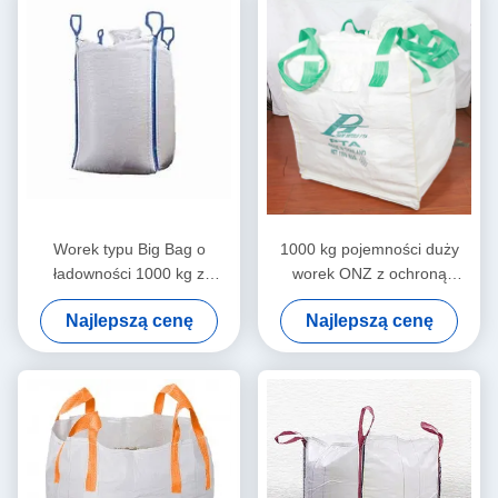
Worek typu Big Bag o
1000 kg pojemności duży
ładowności 1000 kg z
worek ONZ z ochroną
powłoką antystatyczną i
statyczną i pętlami
Najlepszą cenę
Najlepszą cenę
podwójnym szwem
krzyżowymi dla
łańcuszkowym do
bezpiecznego transportu
bezpiecznego transportu
materiałów niebezpiecznych
ciężkich ładunków