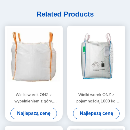
Related Products
Wielki worek ONZ z
Wielki worek ONZ z
wypełnieniem z góry,
pojemnością 1000 kg,
podwójnym zszywaniem
podwójnym zszywaniem
Najlepszą cenę
Najlepszą cenę
łańcucha i ochroną statyczną
łańcucha i niebieskim
dla bezpiecznego
kolorem pętli dla bezpiecznej
opakowania masowego
obsługi materiału