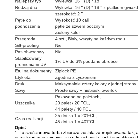
Najlepszy typ
Wylewka: 16 '' (D) * 18 ''
Rodzaj dna
Wylewka: 16 '' (D) * 18 '' z płatkiem gwiaz
szerokość: 2 ''
Pętle do
Wysokość 10 cali
podnoszenia
pętle ze szwem bocznym
Zielony kolor
Przegroda
4 szt., Biały, wszyty na każdym rogu
Sift-proofing
Nie
Pas obwodowy
Nie
Stabilizowany
1% UV do 3% poddane obróbce
promieniami UV
Etui na dokumenty
Ziplock PE
Etykieta
Zgodnie z życzeniem
Druk
Maksymalnie cztery kolory z jednej strony
Szwy
Proste szwy + niebieski owerlok
Pakowane na paletach,
Uszczelka
20 palet / 20'FCL,
44 palety / 40'FCL
25 dni za 1 x 20'FCL;
Czas realizacji
45 dni za 1 x 40'FCL
Opis:
1. Ta sześcianowa torba zbiorcza została zaprojektowana tak, 
przestrzeń magazynowa, ale gdy jest pusta, jest kompaktowa do