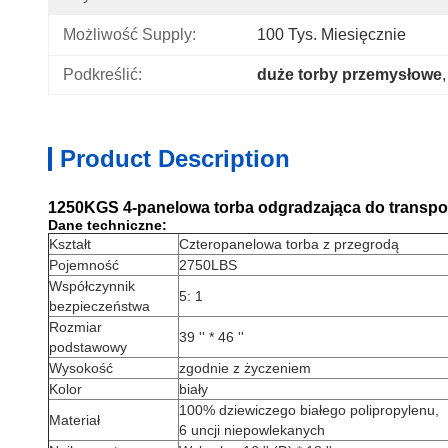
Możliwość Supply:
100 Tys. Miesięcznie
Podkreślić:
duże torby przemysłowe
,
Product Description
1250KGS 4-panelowa torba odgradzająca do transpo
Dane techniczne:
Kształt
Czteropanelowa torba z przegrodą
Pojemność
2750LBS
Współczynnik
5: 1
bezpieczeństwa
Rozmiar
39 '' * 46 ''
podstawowy
Wysokość
zgodnie z życzeniem
Kolor
biały
100% dziewiczego białego polipropylenu,
Materiał
6 uncji niepowlekanych