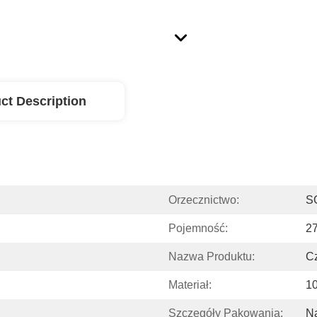
ct Description
Orzecznictwo:
S
Pojemność:
2
Nazwa Produktu:
C
Materiał:
1
Szczegóły Pakowania:
Na