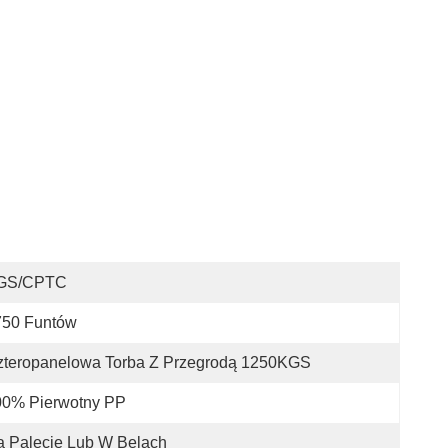
GS/CPTC
750 Funtów
zteropanelowa Torba Z Przegrodą 1250KGS
00% Pierwotny PP
 Palecie Lub W Belach