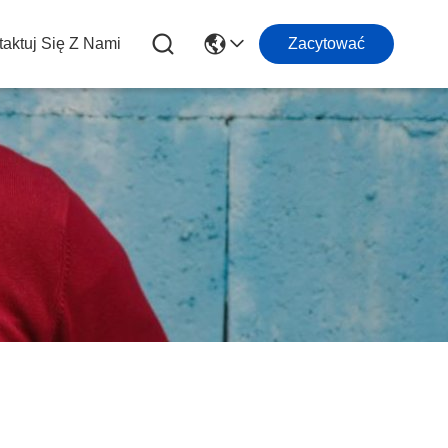
aktuj Się Z Nami
Zacytować