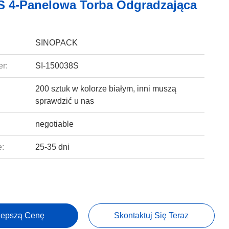
 4-Panelowa Torba Odgradzająca
SINOPACK
r:
SI-150038S
200 sztuk w kolorze białym, inni muszą
sprawdzić u nas
negotiable
e:
25-35 dni
lepszą Cenę
Skontaktuj Się Teraz