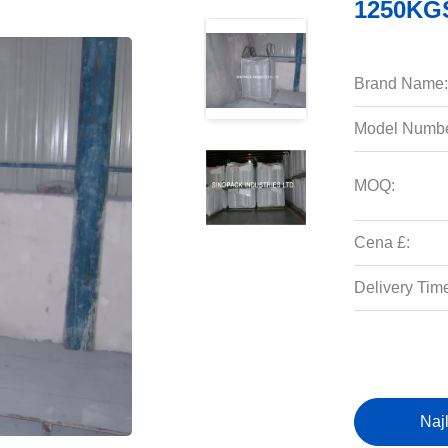
1250KGS
Brand Name:
Model Numbe
MOQ:
Cena £:
Delivery Tim
Naj