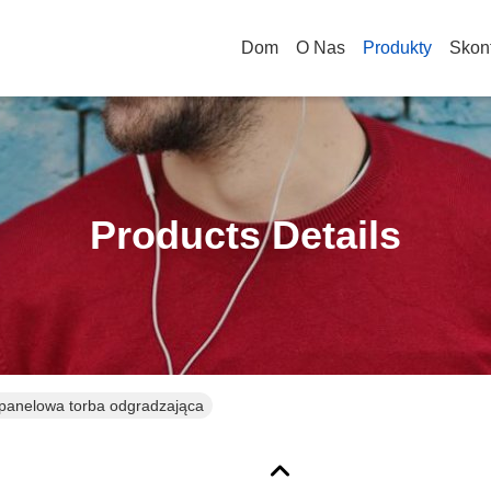
Dom
O Nas
Produkty
Skont
Products Details
anelowa torba odgradzająca