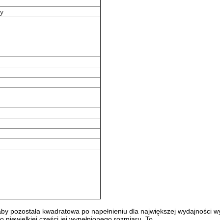
dy
aby pozostała kwadratowa po napełnieniu dla największej wydajności wys
 niewielkiej części jej wypełnionego rozmiaru. To