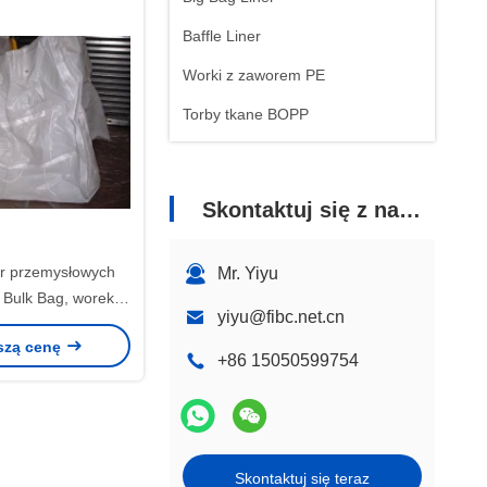
Baffle Liner
Worki z zaworem PE
Torby tkane BOPP
Skontaktuj się z nami
r przemysłowych
Mr. Yiyu
l Bulk Bag, worek
yiyu@fibc.net.cn
wy dla przemysłu
szą cenę
ftowego
+86 15050599754
Skontaktuj się teraz