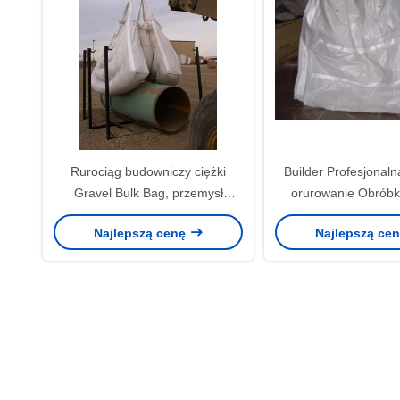
Rurociąg budowniczy ciężki
Builder Profesjonaln
Gravel Bulk Bag, przemysł
orurowanie Obróbk
naftowy Big Bag Two Ton
Współczynnik bezpi
Najlepszą cenę
Najlepszą ce