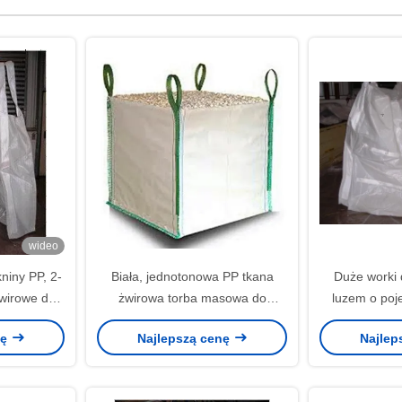
wideo
niny PP, 2-
Biała, jednotonowa PP tkana
Duże worki
żwirowe do
żwirowa torba masowa do
luzem o poj
ków
zastosowań w budownictwie
kol
nę
Najlepszą cenę
Najlep