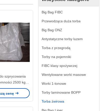
Big Bag FIBC
Przewodząca duża torba
Big Bag ONZ
Antystatyczne torby luzem
Torba z przegrodą
Torby na pojemniki
FIBC klasy spożywczej
Wentylowane worki masowe
 do szprycowania
emności 2500 kg,
Worki 1-tonowe
or biały
Torby laminowane BOPP
szą cenę
Torba żwirowa
Big Bag Liner