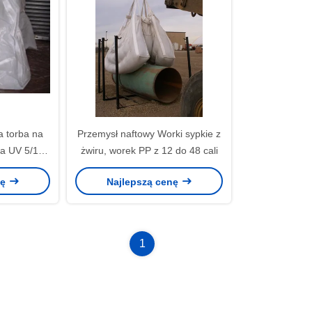
a torba na
Przemysł naftowy Worki sypkie z
a UV 5/1
żwiru, worek PP z 12 do 48 cali
eczeństwa
nę
Najlepszą cenę
1