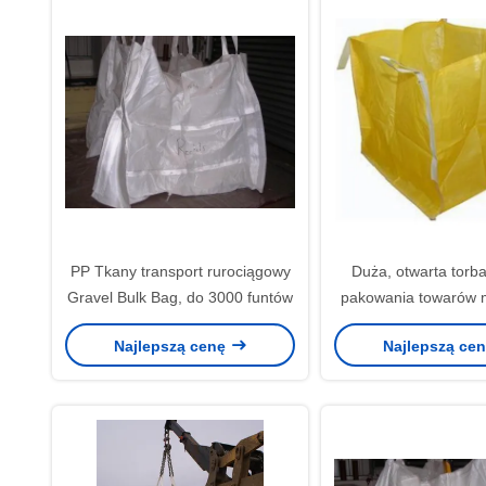
PP Tkany transport rurociągowy
Duża, otwarta torb
Gravel Bulk Bag, do 3000 funtów
pakowania towarów 
500 kg - 3000 
Najlepszą cenę
Najlepszą ce