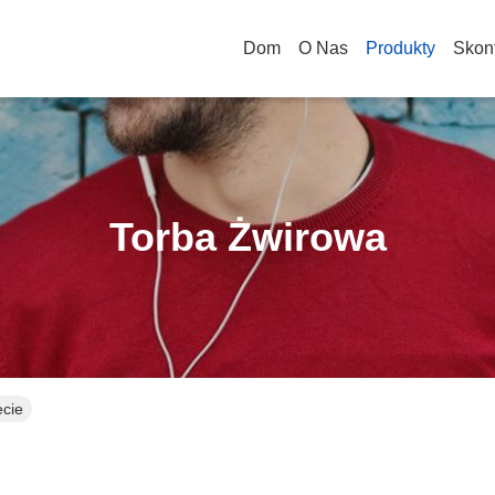
Dom
O Nas
Produkty
Skont
Torba Żwirowa
ecie