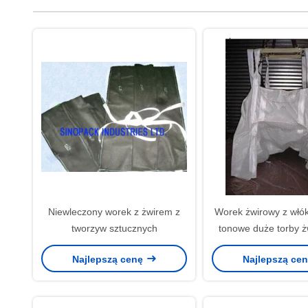
Niewleczony worek z żwirem z
Worek żwirowy z włók
tworzyw sztucznych
tonowe duże torby 
dużych budyn
Najlepszą cenę
Najlepszą ce