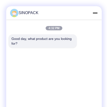
SINOPACK
Szybki kontakt
4:32 PM
Tel
Good day, what product are you looking 
for?
86-25-84724100
E-mail
yiyu@fibc.net.cn
Adres
RM.1607 Zhenghong Mansion, nr 38
Hongwu RD, Nanjing 210001, Chiny