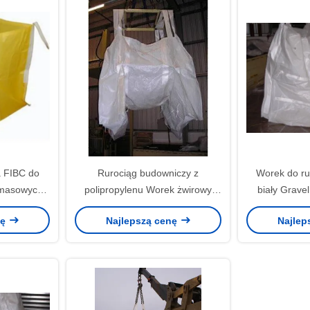
a FIBC do
Rurociąg budowniczy z
Worek do ru
masowych,
polipropylenu Worek żwirowy
biały Grave
kg SWL
odpowiedni na rurę olejową 12 ''
obciążenio
nę
Najlepszą cenę
Najlep
- 24 '' - 30 "
na